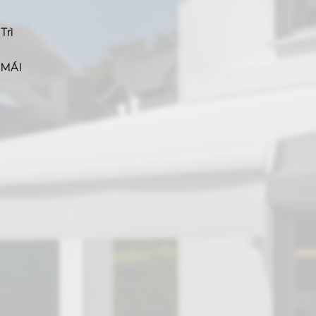
Trì
 MÁI