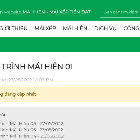
n website
MÁI HIÊN - MÁI XẾP TIẾN ĐẠT
GIỚI THIỆU
MÁI XẾP
MÁI HIÊN
DỊCH VỤ
CÔNG
TRÌNH MÁI HIÊN 01
ng: 23/05/2022 10:07 PM
g đang cập nhật
hác:
rình Mái Hiên 06 - 27/05/2022
rình Mái Hiên 05 - 23/05/2022
rình Mái Hiên 04 - 23/05/2022