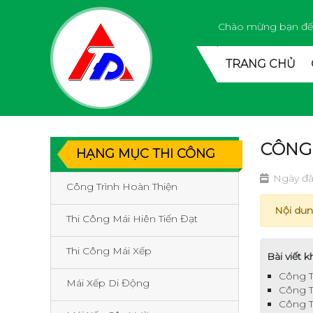
Chào mừng bạn đế
TRANG CHỦ
CÔNG 
HẠNG MỤC THI CÔNG
Ngày đă
Công Trình Hoàn Thiện
Nội dun
Thi Công Mái Hiên Tiến Đạt
Thi Công Mái Xếp
Bài viết k
Công T
Mái Xếp Di Động
Công T
Công T