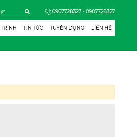
0907728327
- 0907728327
 TRÌNH
TIN TỨC
TUYỂN DỤNG
LIÊN HỆ