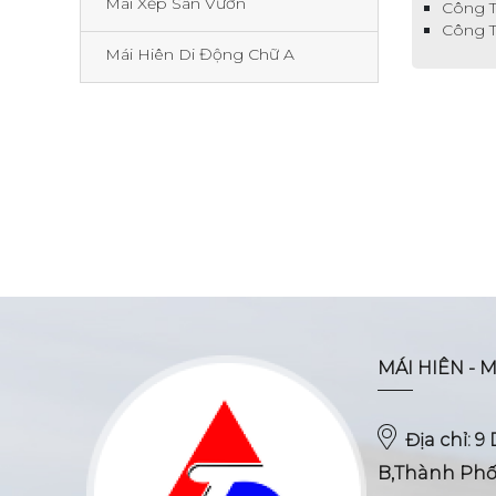
Mái Xếp Sân Vườn
Công T
Công T
Mái Hiên Di Động Chữ A
MÁI HIÊN - M
Địa chỉ: 
B,Thành Phố