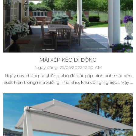
MÁI XẾP KÉO DI ĐỘNG
Ngày đăng: 25/05/2022 12:50 AM
Ngày nay chúng ta không khó để bắt gặp hình ảnh mái xếp
xuất hiện trong nhà xưởng, nhà kho, khu công nghiệp,.. Vậy lí
do tại sao mà các doanh nghiệp lại lựa chọn mái mái xếp để
xây dựng trong khuôn viên phân xưởng của mình